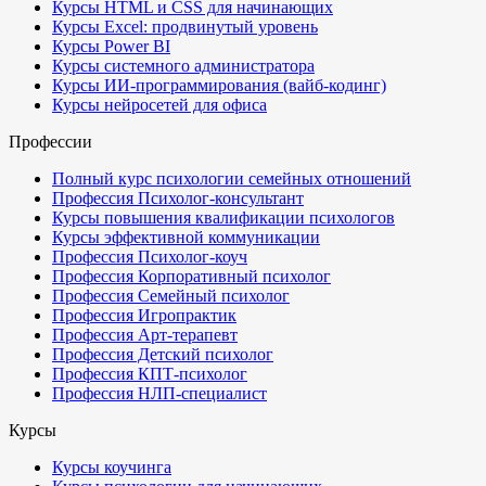
Курсы HTML и CSS для начинающих
Курсы Excel: продвинутый уровень
Курсы Power BI
Курсы системного администратора
Курсы ИИ-программирования (вайб-кодинг)
Курсы нейросетей для офиса
Профессии
Полный курс психологии семейных отношений
Профессия Психолог-консультант
Курсы повышения квалификации психологов
Курсы эффективной коммуникации
Профессия Психолог-коуч
Профессия Корпоративный психолог
Профессия Семейный психолог
Профессия Игропрактик
Профессия Арт-терапевт
Профессия Детский психолог
Профессия КПТ-психолог
Профессия НЛП-специалист
Курсы
Курсы коучинга