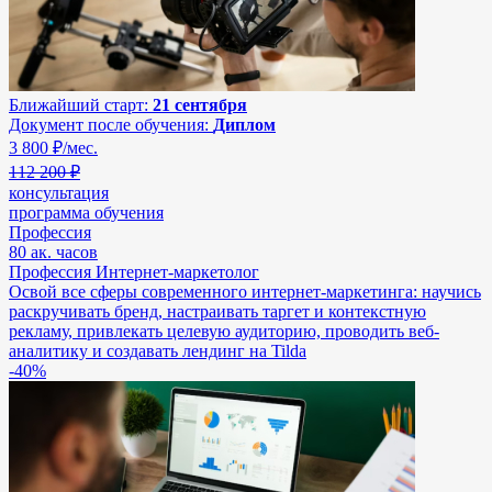
Ближайший старт:
21 сентября
Документ после обучения:
Диплом
3 800
₽/мес.
112 200 ₽
консультация
программа обучения
Профессия
80 ак. часов
Профессия Интернет-маркетолог
Освой все сферы современного интернет-маркетинга: научись
раскручивать бренд, настраивать таргет и контекстную
рекламу, привлекать целевую аудиторию, проводить веб-
аналитику и создавать лендинг на Tilda
-40%