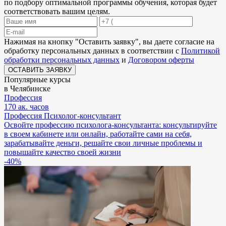
по подбору оптимальной программы обучения, которая будет
соответствовать вашим целям.
Нажимая на кнопку "
Оставить заявку
", вы даете согласие на
обработку персональных данных в соответствии с
Политикой
обработки персональных данных
и
Договором оферты
ОСТАВИТЬ ЗАЯВКУ
Популярные курсы
в Челябинске
Профессия
170 ак. часов
Профессия Психолог-консультант
Освойте профессию психолога-консультанта: консультируйте
в своем кабинете или онлайн, работайте сами на себя,
зарабатывайте деньги, решайте свои личные проблемы и
повышайте качество своей жизни
-40%