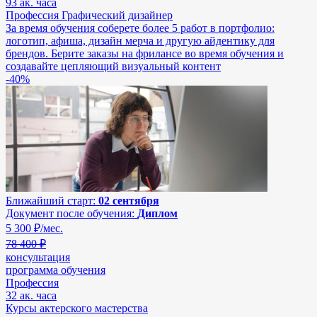
93 ак. часа
Профессия Графический дизайнер
За время обучения соберете более 5 работ в портфолио:
логотип, афиша, дизайн мерча и другую айдентику для
брендов. Берите заказы на фрилансе во время обучения и
создавайте цепляющий визуальный контент
-40%
Ближайший старт:
02 сентября
Документ после обучения:
Диплом
5 300
₽/мес.
78 400 ₽
консультация
программа обучения
Профессия
32 ак. часа
Курсы актерского мастерства