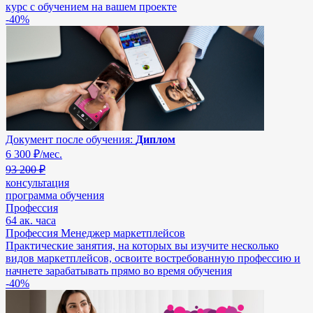
курс с обучением на вашем проекте
-40%
Документ после обучения:
Диплом
6 300
₽/мес.
93 200 ₽
консультация
программа обучения
Профессия
64 ак. часа
Профессия Менеджер маркетплейсов
Практические занятия, на которых вы изучите несколько
видов маркетплейсов, освоите востребованную профессию и
начнете зарабатывать прямо во время обучения
-40%