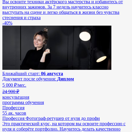
Вы освоите техники актёрского мастерства и избавитесь от
внутренних зажимов. За 7 недель научитесь классно
выступать на сцене и легко общаться в жизни без чувства
стеснения и страха
-40%
Ближайший старт:
06 августа
Документ после обучения:
Диплом
5 000
₽/мес.
24 900 ₽
консультация
программа обучения
Профессия
55 ак. часов
Профессия Фотограф-ретушер от нуля до профи
Это практический курс, на котором вы освоите профессию с
нуля и соберёте портфолио. Научитесь делать качественно