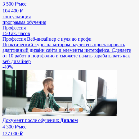
3 500
₽/мес.
104 400 ₽
консультация
программа обучения
Профессия
150 ак. часов
Профессия Веб-дизайнер с нуля до профи
Практический курс, на котором научитесь проектировать
адаптивный дизайн сайта и элементы интерфейса. Сделаете
от 10 работ в портфолио и сможете начать зарабатывать как
веб-дизайнер
-40%
Документ после обучения:
Диплом
4 300
₽/мес.
127 000 ₽