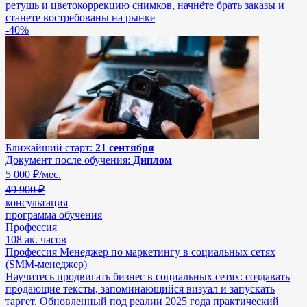
ретушь и цветокоррекцию снимков, начнёте брать заказы и
станете востребованы на рынке
-40%
Ближайший старт:
21 сентября
Документ после обучения:
Диплом
5 000
₽/мес.
49 900 ₽
консультация
программа обучения
Профессия
108 ак. часов
Профессия Менеджер по маркетингу в социальных сетях
(SMM-менеджер)
Научитесь продвигать бизнес в социальных сетях: создавать
продающие тексты, запоминающийся визуал и запускать
таргет. Обновленный под реалии 2025 года практический