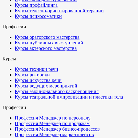
Курсы профайлинга
Курсы телесно-ориентированной терапии
Курсы психосоматики
Профессии
Курсы ораторского мастерства
Курсы публичных выступлений
Курсы актерского мастерства
Курсы
Курсы техники речи
Курсы риторики
Курсы искусства речи
Курсы ведущих мероприятий
Курсы эмоционального раскрепощения
Курсы театральной импровизации и пластики тела
Профессии
Профессия Менеджер по персоналу
Профессия Менеджер по продажам
Профессия Менеджер бизнес-процессов
Профессия Менеджер маркетплейсов