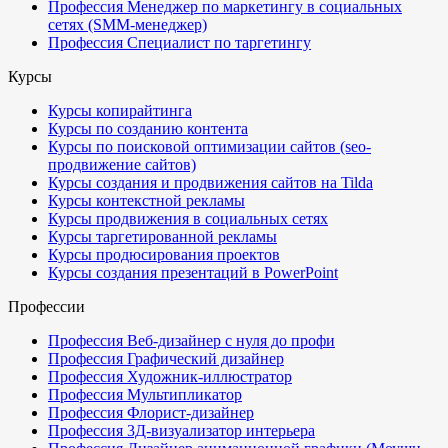
Профессия Менеджер по маркетингу в социальных
сетях (SMM-менеджер)
Профессия Специалист по таргетингу
Курсы
Курсы копирайтинга
Курсы по созданию контента
Курсы по поисковой оптимизации сайтов (seo-
продвижение сайтов)
Курсы создания и продвижения сайтов на Tilda
Курсы контекстной рекламы
Курсы продвижения в социальных сетях
Курсы таргетированной рекламы
Курсы продюсирования проектов
Курсы создания презентаций в PowerPoint
Профессии
Профессия Веб-дизайнер с нуля до профи
Профессия Графический дизайнер
Профессия Художник-иллюстратор
Профессия Мультипликатор
Профессия Флорист-дизайнер
Профессия 3Д-визуализатор интерьера