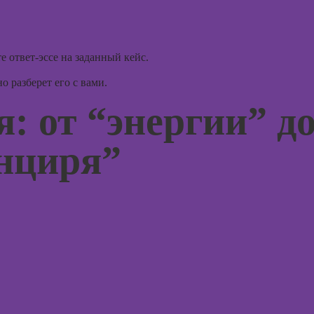
Курсы 3D-
Курсы
моделирования
эмоцио
интелл
Курсы 3D-
 ответ-эссе на заданный кейс.
визуализации
Курсы
эриксо
 разберет его с вами.
Курсы 3DS MAX
гипноз
для дизайнеров
: от “энергии” д
интерьера
Курсы
метафо
Курсы по
нциря”
ассоци
монтажу в After
карт
Effects
Курсы 
Курсы дизайна
интерфейсов
Курсы 
терапи
Курсы Autodesk
психол
AutoCAD
Курсы 
Курсы
нейроп
Блендера
и псих
(Blender 3D)