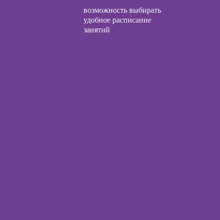
возможность выбирать
общения с
Курсы по
удобное расписание
и
открытию бизнеса
занятий
с нуля
ческой
Курсы по
огии:
заработку на Ozon
менные
и Wildberries для
ды
предпринимателей
Курсы риелтора
огического
ьтирования
Курсы менеджера
по работе с Авито
ы
ческой
иагностики