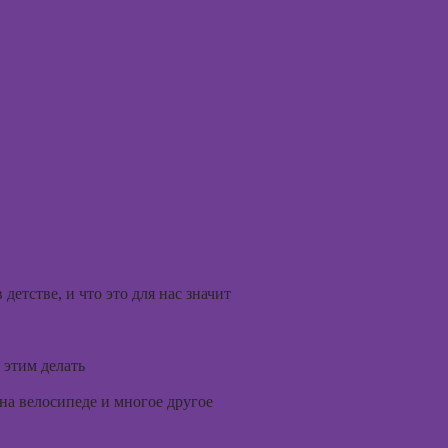
(хоумстейджинг)
Курсы по
заработку на
перепродаже
квартир
(флиппинг)
етстве, и что это для нас значит
 этим делать
 на велосипеде и многое другое