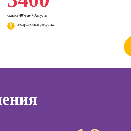
дизайнер
ер)
Профе
Курсы Excel:
Профессия 3Д-
Психол
сия
скидка 40% до 7 Августа
продвинутый
визуализатор
ист по
уровень
интерьера
Профе
Беспроцентная рассрочка
нгу
Корпо
Курсы Power BI
Профессия
психол
Дизайнер
Курсы системного
анимационной
Профе
администратора
графики
Семей
(Моушн-
психол
Курсы ИИ-
дизайнер)
программирования
тинга
Профе
(вайб-кодинг)
Профессия
Игропр
о
Ландшафтный
Курсы нейросетей
ию
Профес
дизайнер
для офиса
а
терапе
чения
Профессия
о
Профе
Дизайнер
ой
Детски
сайтов на Tilda
зации
Профе
seo-
Профессия
психол
жение
Коммерческий
диджитал-