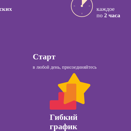
Курсы менеджера
ссия НЛП-
Wildberries
ских
каждое
лист
по
2 часа
Курсы
ы
Курсы менеджера
коучинга
Ozon
Старт
психологии
Курсы управления
ачинающих
отделом продаж
в любой день, присоединяйтесь
психологии
Курсы диспетчера-
ений
логиста
ны и
ны
Курсы страхового
агента
детской
огии для
Курсы продаж для
лей
начинающих
Гибкий
ческий
график
Курсы техник
ЛП
продаж