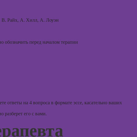
аций в
int
Курсы 
Курсы ИИ-
людьм
дизайна:
В. Райх, А. Хилл, А. Лоуэн
нейросети для
Курсы
работы и
практи
творчества
психол
но обозначить перед началом терапии
совре
Курсы веб-
подхо
дизайна для
начинающих
Курсы
психол
Курсы
консул
Photoshop
Курсы Adobe
Illustrator
Курс
(Иллюстратор),
те ответы на 4 вопроса в формате эссе, касательно ваших
векторная
Курсы
графика
 разберет его с вами.
практи
психод
Курсы
ерапевта
графического
Курсы
дизайна