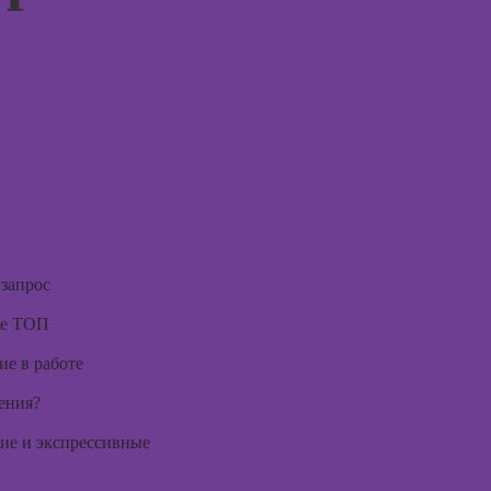
игроте
психол
игр
Курсы
Курсы 
психол
Курсы
менед
флористики для
персон
начинающих
Курсы
Курсы
продв
коммерческой
психол
флористики
Курсы
 запрос
Курсы
диагно
ландшафтного
те ТОП
погран
дизайна
расстр
ие в работе
Курсы дизайна
Курсы 
интерьера
вения?
психол
Курсы
ие и экспрессивные
Курсы 
анимации
консул