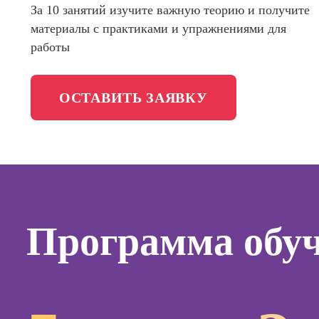
За 10 занятий изучите важную теорию и получите
менедж
Школа медиа
материалы с практиками и упражнениями для
Профес
работы
Специал
таргети
Онлайн-обучение
ОСТАВИТЬ ЗАЯВКУ
Курсы
Курсы
копирай
Курсы п
создан
контент
Программа обу
Курсы п
поисков
оптими
сайтов (
продви
сайтов)