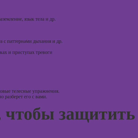
Курсы 
Курсы
тревог
рисования в
паниче
Photoshop
аземление, язык тела и др.
атакам
Курсы создания
Курсы
2Д-персонажей
когнит
в Adobe
а с паттернами дыхания и др.
поведе
Photoshop
терапи
ках и приступах тревоги
Курсы ArchiCad
Курсы 
для дизайнеров
рисова
интерьера
Курсы
Практикум:
профа
интерьерные
новые телесные упражнения.
коллажи в
Курсы 
 разберет его с вами.
Adobe
ориент
Photoshop
о, чтобы защитить
терапи
Курсы
Курсы
подготовки
психос
недвижимости к
продаже