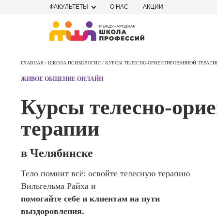
ФАКУЛЬТЕТЫ
О НАС
АКЦИИ
Профе
Школа маркетинга и рекламы
Профес
ГЛАВНАЯ /
ШКОЛА ПСИХОЛОГИИ /
КУРСЫ ТЕЛЕСНО-ОРИЕНТИРОВАННОЙ ТЕРАПИ
Школа дизайна
Специал
ЖИВОЕ ОБЩЕНИЕ ОНЛАЙН
поисков
Школа нейросетей и
оптими
Курсы телесно-ори
сайтов (
программирования
продви
терапии
сайтов)
Школа психологии
Профес
Интерне
в Челябинске
Школа актерского мастерства
маркето
Тело помнит всё: освойте телесную терапию
Профес
Школа бизнеса и управления
Вильгельма Райха и
Менедж
маркети
помогайте себе и клиентам на пути
Фотошкола
социал
выздоровления.
сетях (