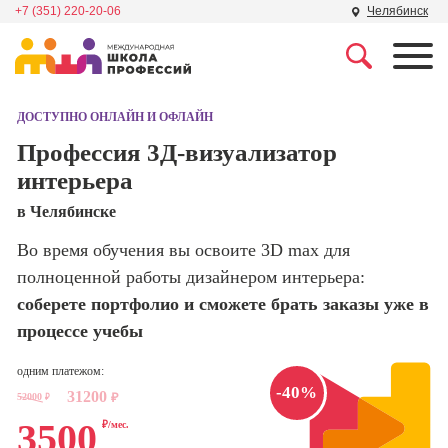
+7 (351) 220-20-06
Челябинск
Профессии
Школа маркетинга и
рекламы
ДОСТУПНО ОНЛАЙН И ОФЛАЙН
Профессия
Специалист по
Профессия 3Д-визуализатор
Школа дизайна
поисковой
интерьера
оптимизации
сайтов (seo-
Школа нейросетей и
в Челябинске
продвижение
программирования
сайтов)
Во время обучения вы освоите 3D max для
полноценной работы дизайнером интерьера:
Школа психологии
Профессия
Интернет-
соберете портфолио и сможете брать заказы уже в
маркетолог
процессе учебы
Школа актерского
мастерства
Профессия
одним платежом:
Менеджер по
-40%
31200
маркетингу в
52000
₽
₽
Школа бизнеса и
социальных
3500
управления
₽/мес.
сетях (SMM-