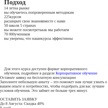
Подход
14 лет
на рынке
вы обучаетесь по
проверенным методикам
225
курсов
расширьте свои знания
вместе с нами
50 школ
в 5 странах
вы можете посмотреть
как мы работаем
70 000
учеников
вы уверены, что наши
курсы эффективны
Для этого курса доступен формат корпоративного
обучения, подробнее в разделе
Корпоративное обучение
Оставьте заявку на
бесплатную консультацию
Заполните небольшую анкету – это поможет нам лучше узнать о
вашем опыте и потребностях, чтобы подобрать для вас лучшие
условия обучения. Это займет не больше трех минут.
ОСТАВИТЬ ЗАЯВКУ
До
8 Августа
: Скидка 40%
0 дней