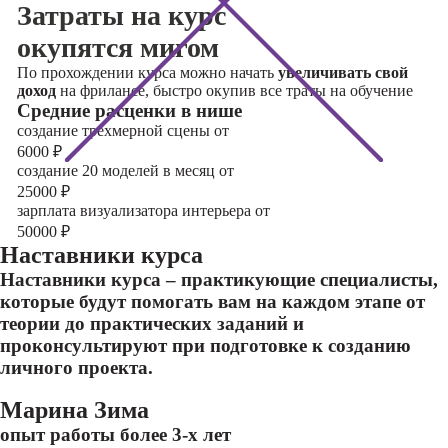
Затраты на курс
окупятся мигом
По прохождении курса можно начать
увеличивать свой
доход
на фрилансе, быстро окупив все траты на обучение
Cредние расценки в нише
cоздание трехмерной сцены от
6000
₽
cоздание 20 моделей в месяц от
25000
₽
зарплата визуализатора интерьера от
50000
₽
Наставники курса
Наставники курса – практикующие специалисты,
которые будут помогать вам на каждом этапе от
теории до практических заданий и
проконсультируют при подготовке к созданию
личного проекта.
Марина Зима
опыт работы более 3-х лет