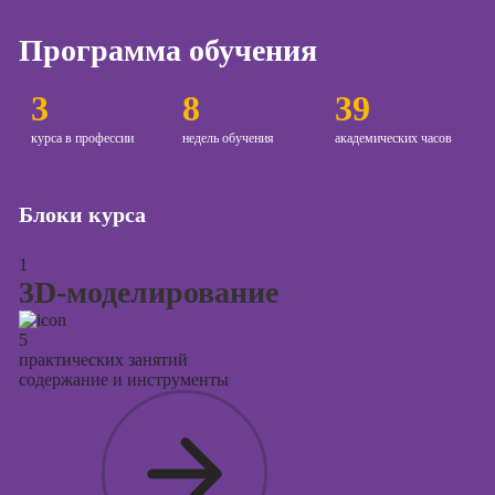
Курсы создания
Программа обучения
и продвижения
сайтов на Tilda
3
8
39
Курсы
контекстной
курса в профессии
недель обучения
академических часов
рекламы
Курсы
Блоки курса
продвижения в
социальных
1
сетях
3D-моделирование
Курсы
таргетированной
5
рекламы
практических занятий
содержание и инструменты
Курсы
продюсирования
проектов
Курсы создания