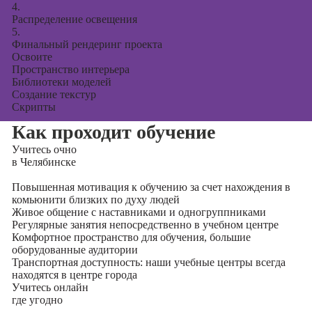
4.
Распределение освещения
5.
Финальный рендеринг проекта
Освоите
Пространство интерьера
Библиотеки моделей
Создание текстур
Скрипты
Как проходит обучение
Учитесь
очно
в Челябинске
Повышенная мотивация к обучению за счет нахождения в
комьюнити близких по духу людей
Живое общение с наставниками и одногруппниками
Регулярные занятия непосредственно в учебном центре
Комфортное пространство для обучения, большие
оборудованные аудитории
Транспортная доступность: наши учебные центры всегда
находятся в центре города
Учитесь
онлайн
где угодно