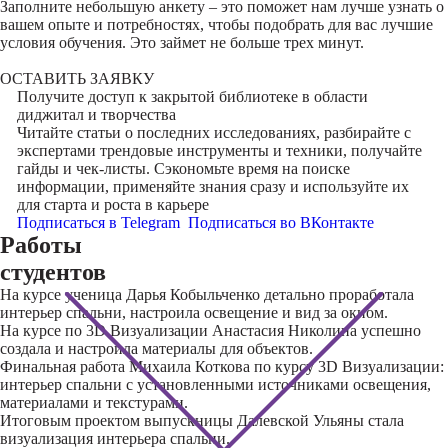
Заполните небольшую анкету – это поможет нам лучше узнать о
вашем опыте и потребностях, чтобы подобрать для вас лучшие
условия обучения. Это займет не больше трех минут.
ОСТАВИТЬ ЗАЯВКУ
Получите доступ к
закрытой библиотеке
в области
диджитал и творчества
Читайте статьи о последних исследованиях, разбирайте с
экспертами трендовые инструменты и техники, получайте
гайды и чек-листы. Сэкономьте время на поиске
информации, применяйте знания сразу и используйте их
для старта и роста в карьере
Подписаться в Telegram
Подписаться во ВКонтакте
Работы
студентов
На курсе ученица Дарья Кобыльченко детально проработала
интерьер спальни, настроила освещение и вид за окном.
На курсе по 3D Визуализации Анастасия Николина успешно
создала и настроила материалы для объектов.
Финальная работа Михаила Коткова по курсу 3D Визуализации:
интерьер спальни с установленными источниками освещения,
материалами и текстурами.
Итоговым проектом выпускницы Далевской Ульяны стала
визуализация интерьера спальни.