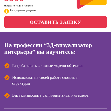
менеджер)
скидка 40% до 8 Августа
Фотошкола
Беспроцентная рассрочка
Профессия
Специалист по
Школа медиа
таргетингу
ОСТАВИТЬ ЗАЯВКУ
Курсы
Онлайн-обучение
На профессии “3Д-визуализатор
интерьера” вы научитесь:
Курсы
копирайтинга
Разрабатывать сложные модели объектов
Курсы по
созданию
контента
Использовать в своей работе сложные
структуры
Курсы по
поисковой
оптимизации
Визуализировать различные виды интерьера
сайтов (seo-
продвижение
сайтов)