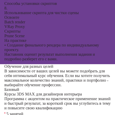
Способы установки скриптов
8.
Использование скрипта для чистки сцены
Освоите
Batch render
VRay Proxy
Скрипты
Prune Scene
На практике
•
Создание финального рендера по индивидуальному
проекту.
Наставник оценит результат выполнения задания и
подробно разберет его с вами.
Обучение для разных целей
В зависимости от ваших целей вы можете подобрать для
себя оптимальный курс обучения. Если вы хотите получить
максимальное количество знаний, практики и портфолио -
выбирайте обучение профессии.
Базовый
Курсы 3DS MAX для дизайнеров интерьера
Программа с акцентом на практическое применение знаний
и быстрый результат, за короткий срок вы углубитесь в тему
и повысите свою квалификацию
5 занятий