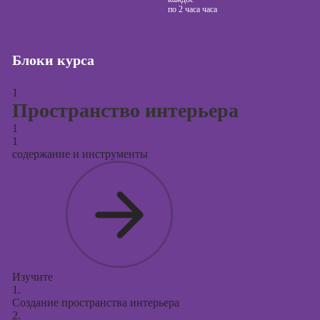
по
2 часа часа
Курсы создания
и продвижения
сайтов на Tilda
Блоки курса
Курсы
контекстной
1
рекламы
Пространство интерьера
1
Курсы
1
продвижения в
содержание и инструменты
социальных
сетях
Курсы
таргетированной
рекламы
Курсы
продюсирования
Изучите
проектов
1.
Создание пространства интерьера
Курсы создания
2.