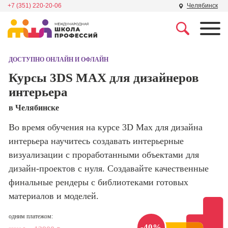
+7 (351) 220-20-06
Челябинск
Профессии
Школа маркетинга и
рекламы
ДОСТУПНО ОНЛАЙН И ОФЛАЙН
Профессия
Специалист по
Курсы 3DS MAX для дизайнеров
Школа дизайна
поисковой
интерьера
оптимизации
сайтов (seo-
Школа нейросетей и
в Челябинске
продвижение
программирования
сайтов)
Во время обучения на курсе 3D Max для дизайна
интерьера научитесь создавать интерьерные
Школа психологии
Профессия
Интернет-
визуализации с проработанными объектами для
маркетолог
дизайн-проектов с нуля. Создавайте качественные
Школа актерского
мастерства
финальные рендеры с библиотеками готовых
Профессия
Менеджер по
материалов и моделей.
маркетингу в
Школа бизнеса и
социальных
одним платежом:
управления
сетях (SMM-
-40%