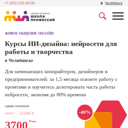
+7 (351) 220-20-06
Челябинск
Профессии
Школа маркетинга и
рекламы
ЖИВОЕ ОБЩЕНИЕ ОНЛАЙН
Профессия
Специалист по
Курсы ИИ-дизайна: нейросети для
Школа дизайна
поисковой
работы и творчества
оптимизации
сайтов (seo-
Школа нейросетей и
в Челябинске
продвижение
программирования
сайтов)
Для начинающих копирайтеров, дизайнеров и
предпринимателей: за 1,5 месяца освоите работу с
Школа психологии
Профессия
Интернет-
промтами и научитесь делегировать часть работы
маркетолог
нейросети, экономя до 80% времени
Школа актерского
мастерства
Профессия
одним платежом:
Менеджер по
-40%
22100
маркетингу в
36900
₽
₽
Школа бизнеса и
социальных
3700
управления
₽/мес.
сетях (SMM-