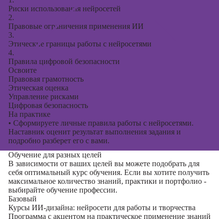
Риски использования нейросетей
2.
Правовые ограничения применения ИИ
3.
Этические границы работы с нейросетями
4.
Правила цифровой безопасности
Освоите
Правовая грамотность
Этическая оценка
Управление рисками
Цифровая безопасность
На практике
•
Сформируете личные правила работы с нейросетями.
Наставник оценит результат выполнения задания и
подробно разберет его с вами.
Обучение для разных целей
В зависимости от ваших целей вы можете подобрать для
себя оптимальный курс обучения. Если вы хотите получить
максимальное количество знаний, практики и портфолио -
выбирайте обучение профессии.
Базовый
Курсы ИИ-дизайна: нейросети для работы и творчества
Программа с акцентом на практическое применение знаний