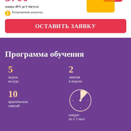
менеджер)
скидка 40% до 9 Августа
Фотошкола
Беспроцентная рассрочка
Профессия
Специалист по
Школа медиа
таргетингу
ОСТАВИТЬ ЗАЯВКУ
Курсы
Онлайн-обучение
Программа обучения
Курсы
5
2
копирайтинга
Курсы по
недель
занятия
на курс
в неделю
созданию
контента
10
Курсы по
практических
поисковой
занятий
оптимизации
каждое
сайтов (seo-
по
1.5 часа
продвижение
сайтов)