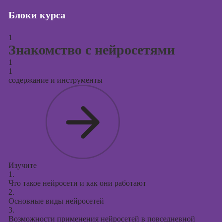
Блоки курса
Курсы создания
и продвижения
сайтов на Tilda
1
Знакомство с нейросетями
Курсы
контекстной
1
1
рекламы
содержание и инструменты
Курсы
продвижения в
социальных
сетях
Курсы
таргетированной
рекламы
Изучите
1.
Курсы
Что такое нейросети и как они работают
продюсирования
2.
проектов
Основные виды нейросетей
3.
Курсы создания
Возможности применения нейросетей в повседневной