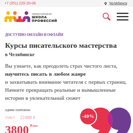
+7 (351) 220-20-06
Челябинск
Профессии
Школа маркетинга и
рекламы
ДОСТУПНО ОНЛАЙН И ОФЛАЙН
Профессия
Специалист по
Курсы писательского мастерства
Школа дизайна
поисковой
в Челябинске
оптимизации
сайтов (seo-
Школа нейросетей и
Вы узнаете, как преодолеть страх чистого листа,
продвижение
программирования
сайтов)
научитесь писать в любом жанре
и захватывать внимание читателя с первых страниц.
Школа психологии
Профессия
Начните превращать реальные и вымышленные
Интернет-
маркетолог
истории в увлекательный сюжет
Школа актерского
мастерства
Профессия
одним платежом:
Менеджер по
-40%
22400
маркетингу в
37400
₽
₽
Школа бизнеса и
социальных
3800
₽/мес.
управления
сетях (SMM-