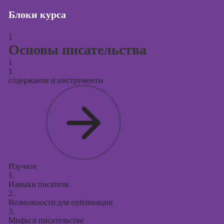
Блоки курса
Курсы создания
и продвижения
сайтов на Tilda
1
Основы писательства
Курсы
1
контекстной
1
рекламы
содержание и инструменты
Курсы
продвижения в
социальных
сетях
Курсы
таргетированной
рекламы
Изучите
1.
Курсы
Навыки писателя
продюсирования
2.
проектов
Возможности для публикации
3.
Курсы создания
Мифы о писательстве