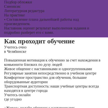
Подбор обложки
Синопсис
Литературная редактура
На практике
•
Составление плана дальнейшей работы над
произведением.
Наставник оценит результат выполнения задания и
подробно разберет его с вами.
Как проходит обучение
Учитесь
очно
в Челябинске
Повышенная мотивация к обучению за счет нахождения в
комьюнити близких по духу людей
Живое общение с наставниками и одногруппниками
Регулярные занятия непосредственно в учебном центре
Комфортное пространство для обучения, большие
оборудованные аудитории
Транспортная доступность: наши учебные центры всегда
находятся в центре города
Учитесь
онлайн
где угодно
«Живое» онлайн общение с наставниками