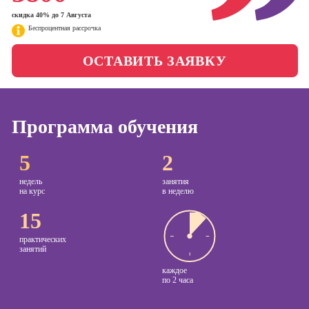
менеджер)
скидка 40% до 7 Августа
Фотошкола
Беспроцентная рассрочка
Профессия
Специалист по
Школа медиа
ОСТАВИТЬ ЗАЯВКУ
таргетингу
Курсы
Онлайн-обучение
Программа обучения
Курсы
5
2
копирайтинга
недель
занятия
Курсы по
на курс
в неделю
созданию
контента
15
Курсы по
практических
поисковой
занятий
оптимизации
каждое
сайтов (seo-
по
2 часа
продвижение
сайтов)