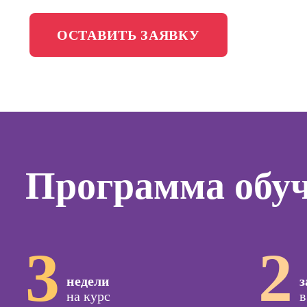
менедж
Школа медиа
ОСТАВИТЬ ЗАЯВКУ
Профес
Специал
таргети
Онлайн-обучение
Курсы
Курсы
копирай
Программа обу
Курсы п
создан
контент
Курсы п
3
2
поисков
оптими
сайтов (
недели
з
продви
на курс
в
сайтов)