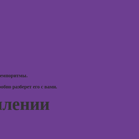
Курсы 
Курсы
тревог
рисования в
паниче
Photoshop
атакам
Курсы создания
Курсы
2Д-персонажей
когнит
в Adobe
поведе
Photoshop
терапи
Курсы ArchiCad
Курсы 
для дизайнеров
рисова
интерьера
темпоритмы.
Курсы
Практикум:
профа
бно разберет его с вами.
интерьерные
коллажи в
Курсы 
плении
Adobe
ориент
Photoshop
терапи
Курсы
Курсы
подготовки
психос
недвижимости к
продаже