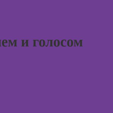
Профе
иллюстратор
специа
оздания
вижения
Профессия
а Tilda
Специалист по
подготовке
Курс
недвижимости к
тной
продаже
ием и голосом
ы
Курсы 
(хоумстейджер)
Курсы 
Профессия 3Д-
жения в
для н
художник по
ьных
созданию игр
Курсы 
отнош
Профессия 2D-
мужчи
Художник
рованной
женщи
ы
Профессия
Курсы 
Дизайнер
психол
интерьера
ирования
родите
в
Практи
оздания
курс Н
Курсы