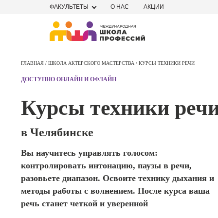
ФАКУЛЬТЕТЫ
О НАС
АКЦИИ
Профе
Школа маркетинга и рекламы
Профес
ГЛАВНАЯ /
ШКОЛА АКТЕРСКОГО МАСТЕРСТВА /
КУРСЫ ТЕХНИКИ РЕЧИ
Школа дизайна
Специал
ДОСТУПНО ОНЛАЙН И ОФЛАЙН
поисков
Школа нейросетей и
оптими
Курсы техники реч
сайтов (
программирования
продви
сайтов)
Школа психологии
в Челябинске
Профес
Интерне
Вы научитесь управлять голосом:
Школа актерского мастерства
маркето
контролировать интонацию, паузы в речи,
Профес
Школа бизнеса и управления
разовьете диапазон. Освоите технику дыхания и
Менедж
методы работы с волнением. После курса ваша
маркети
Фотошкола
речь станет четкой и уверенной
социал
сетях (