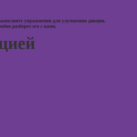
Курсы 3D-
Курсы
моделирования
эмоцио
интелл
Курсы 3D-
 выполните упражнения для улучшения дикции.
бно разберет его с вами.
визуализации
Курсы
эриксо
ацией
Курсы 3DS MAX
гипноз
для дизайнеров
интерьера
Курсы
метафо
Курсы по
ассоци
монтажу в After
карт
Effects
Курсы 
Курсы дизайна
интерфейсов
Курсы 
терапи
Курсы Autodesk
психол
AutoCAD
Курсы 
Курсы
нейроп
Блендера
и псих
(Blender 3D)