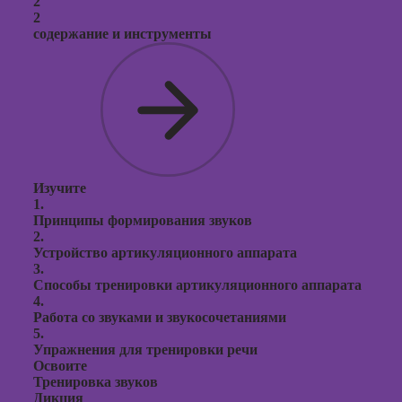
2
2
содержание и инструменты
Изучите
1.
Принципы формирования звуков
2.
Устройство артикуляционного аппарата
3.
Способы тренировки артикуляционного аппарата
4.
Работа со звуками и звукосочетаниями
5.
Упражнения для тренировки речи
Освоите
Тренировка звуков
Дикция