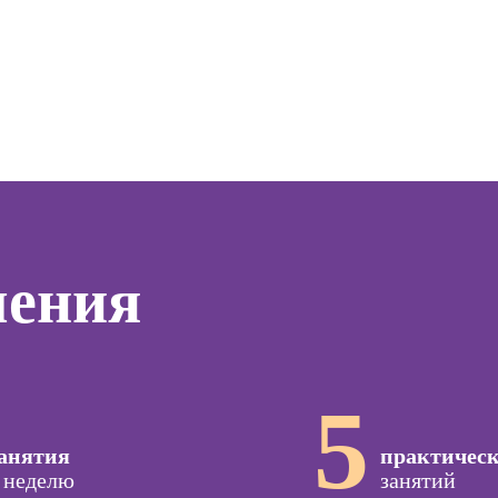
дизайнер
ер)
Профе
Курсы Excel:
Профессия 3Д-
Психол
сия
продвинутый
визуализатор
ист по
уровень
интерьера
Профе
нгу
Корпо
Курсы Power BI
Профессия
психол
Дизайнер
Курсы системного
анимационной
Профе
администратора
графики
Семей
(Моушн-
психол
Курсы ИИ-
дизайнер)
программирования
тинга
Профе
(вайб-кодинг)
чения
Профессия
Игропр
о
Ландшафтный
Курсы нейросетей
ию
Профес
дизайнер
для офиса
а
терапе
Профессия
о
Профе
Дизайнер
5
ой
Детски
сайтов на Tilda
зации
Профе
seo-
анятия
Профессия
практичес
психол
жение
Коммерческий
 неделю
занятий
диджитал-