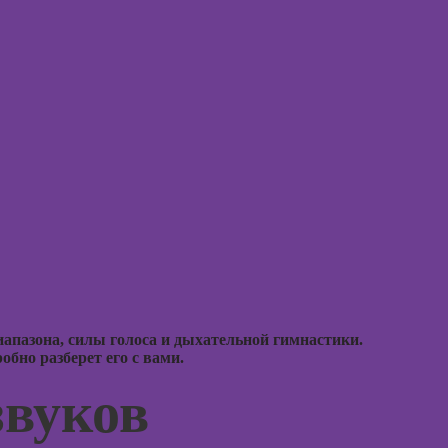
аций в
int
Курсы 
Курсы ИИ-
людьм
дизайна:
нейросети для
Курсы
работы и
практи
творчества
психол
совре
Курсы веб-
подхо
дизайна для
начинающих
Курсы
психол
Курсы
консул
Photoshop
Курсы Adobe
Illustrator
Курс
(Иллюстратор),
апазона, силы голоса и дыхательной гимнастики.
векторная
бно разберет его с вами.
Курсы
графика
практи
звуков
психод
Курсы
графического
Курсы
дизайна