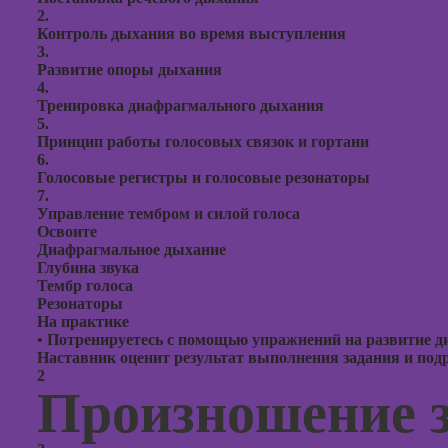
презент
2.
PowerPo
Контроль дыхания во время выступления
3.
Развитие опоры дыхания
4.
Тренировка диафрагмального дыхания
5.
Принцип работы голосовых связок и гортани
6.
Голосовые регистры и голосовые резонаторы
7.
Управление тембром и силой голоса
Освоите
Диафрагмальное дыхание
Глубина звука
Тембр голоса
Резонаторы
На практике
•
Потренируетесь с помощью упражнений на развитие ди
Наставник оценит результат выполнения задания и подро
2
Произношение 