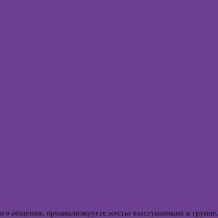
(хоумстейджинг)
Курсы по
заработку на
перепродаже
квартир
(флиппинг)
ого общения, проанализируете жесты выступающих в группе.