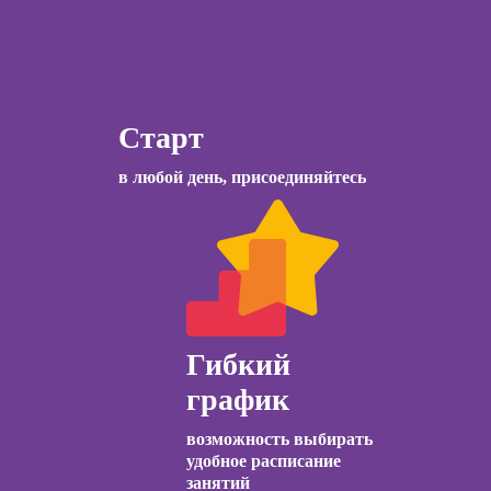
управляющего
ссия НЛП-
рестораном
лист
Курсы менеджера
Wildberries
ы
Старт
коучинга
Курсы
в любой день, присоединяйтесь
психологии
Курсы менеджера
ачинающих
Ozon
психологии
Курсы управления
ений
отделом продаж
ны и
ны
Курсы диспетчера-
Гибкий
логиста
детской
график
огии для
Курсы торговли
лей
криптовалютой
возможность выбирать
ческий
удобное расписание
Курсы страхового
ЛП
занятий
агента