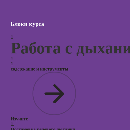
Курсы с
и прод
сайтов н
Блоки курса
Курсы
1
контекс
Работа с дыхан
реклам
Курсы
1
продви
1
социал
содержание и инструменты
сетях
Курсы
таргети
реклам
Курсы
продюс
проекто
Изучите
1.
Курсы с
Постановка речевого дыхания