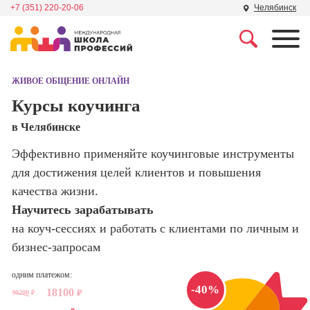
+7 (351) 220-20-06
Челябинск
Профессии
Школа маркетинга и
рекламы
ЖИВОЕ ОБЩЕНИЕ ОНЛАЙН
Профессия
Специалист по
Курсы коучинга
Школа дизайна
поисковой
в Челябинске
оптимизации
сайтов (seo-
Школа нейросетей и
Эффективно применяйте коучинговые инструменты
продвижение
программирования
сайтов)
для достижения целей клиентов и повышения
качества жизни.
Школа психологии
Профессия
Научитесь зарабатывать
Интернет-
маркетолог
на коуч-сессиях и работать с клиентами по личным и
Школа актерского
мастерства
бизнес-запросам
Профессия
Менеджер по
маркетингу в
одним платежом:
Школа бизнеса и
-40%
социальных
18100
30200
₽
управления
₽
сетях (SMM-