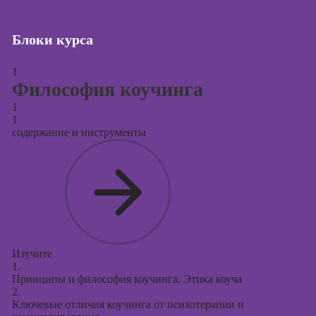
Курсы создания
и продвижения
Блоки курса
сайтов на Tilda
1
Курсы
Философия коучинга
контекстной
рекламы
1
1
Курсы
содержание и инструменты
продвижения в
социальных
сетях
Курсы
таргетированной
рекламы
Курсы
Изучите
продюсирования
1.
проектов
Принципы и философия коучинга. Этика коуча
2.
Курсы создания
Ключевые отличия коучинга от психотерапии и