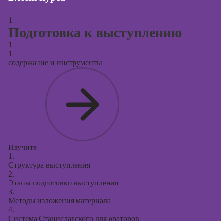
Курсы создания
1
и продвижения
Подготовка к выступлению
сайтов на Tilda
1
Курсы
1
контекстной
содержание и инструменты
рекламы
Курсы
продвижения в
социальных
сетях
Курсы
таргетированной
Изучите
1.
рекламы
Структура выступления
2.
Курсы
Этапы подготовки выступления
продюсирования
3.
проектов
Методы изложения материала
4.
Курсы создания
Система Станиславского для ораторов