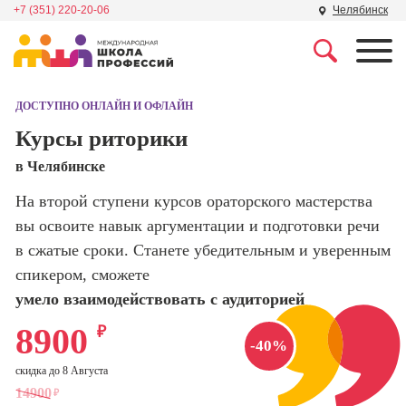
+7 (351) 220-20-06
Челябинск
Профессии
Школа маркетинга и
рекламы
ДОСТУПНО ОНЛАЙН И ОФЛАЙН
Профессия
Специалист по
Курсы риторики
Школа дизайна
поисковой
в Челябинске
оптимизации
сайтов (seo-
Школа нейросетей и
На второй ступени курсов ораторского мастерства
продвижение
программирования
сайтов)
вы освоите навык аргументации и подготовки речи
в сжатые сроки. Станете убедительным и уверенным
Школа психологии
Профессия
спикером, сможете
Интернет-
маркетолог
умело взаимодействовать с аудиторией
Школа актерского
мастерства
Профессия
8900
₽
Менеджер по
-40%
маркетингу в
Школа бизнеса и
скидка до 8 Августа
социальных
управления
14900
₽
сетях (SMM-