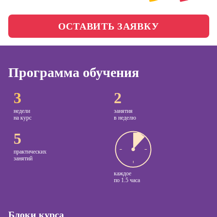
менеджер)
Фотошкола
Профессия
ОСТАВИТЬ ЗАЯВКУ
Специалист по
Школа медиа
таргетингу
Программа обучения
Курсы
Онлайн-обучение
3
2
Курсы
копирайтинга
недели
занятия
на курс
в неделю
Курсы по
5
созданию
контента
практических
занятий
Курсы по
каждое
поисковой
по
1.5 часа
оптимизации
сайтов (seo-
продвижение
Блоки курса
сайтов)