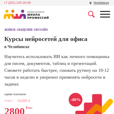
+7 (351) 220-20-06
Челябинск
Профессии
Школа маркетинга и
рекламы
ЖИВОЕ ОБЩЕНИЕ ОНЛАЙН
Профессия
Специалист по
Курсы нейросетей для офиса
Школа дизайна
поисковой
в Челябинске
оптимизации
сайтов (seo-
Школа нейросетей и
Научитесь использовать ИИ как личного помощника
продвижение
программирования
сайтов)
для писем, документов, таблиц и презентаций.
Сможете работать быстрее, снижать рутину на 10-12
Школа психологии
Профессия
часов в неделю и уверенно применять нейросети в
Интернет-
маркетолог
задачах
Школа актерского
мастерства
Профессия
одним платежом:
Менеджер по
-40%
16400
маркетингу в
27400
₽
₽
Школа бизнеса и
социальных
2800
₽/мес.
управления
сетях (SMM-