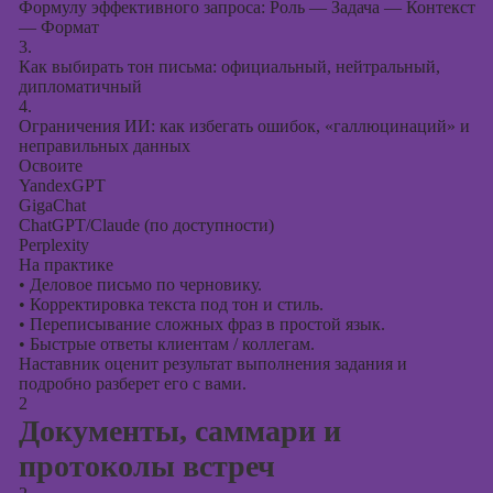
презентаций в
Формулу эффективного запроса: Роль — Задача — Контекст
PowerPoint
— Формат
3.
Как выбирать тон письма: официальный, нейтральный,
дипломатичный
4.
Ограничения ИИ: как избегать ошибок, «галлюцинаций» и
неправильных данных
Освоите
YandexGPT
GigaChat
ChatGPT/Claude (по доступности)
Perplexity
На практике
•
Деловое письмо по черновику.
•
Корректировка текста под тон и стиль.
•
Переписывание сложных фраз в простой язык.
•
Быстрые ответы клиентам / коллегам.
Наставник оценит результат выполнения задания и
подробно разберет его с вами.
2
Документы, саммари и
протоколы встреч