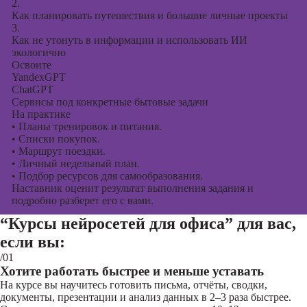
2.
Как планировать путешествия и большие личные проекты
3.
Как не утонуть в информации и использовать ИИ
экологично
Освоите
YandexGPT
ChatGPT
Сервисы под конкретные бытовые задачи
На практике
•
Планы тренировок и питания.
•
Списки покупок.
•
Маршрут поездки.
•
Личный недельный план.
•
Подбор ресурсов для самообразования.
Наставник оценит результат выполнения задания и
подробно разберет его с вами.
“Курсы нейросетей для офиса”
для вас,
если вы:
/01
Хотите работать быстрее и меньше уставать
На курсе вы научитесь готовить письма, отчёты, сводки,
документы, презентации и анализ данных в 2–3 раза быстрее.