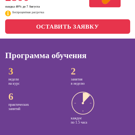
менеджер)
скидка 40% до 7 Августа
Фотошкола
Беспроцентная рассрочка
Профессия
Специалист по
Школа медиа
ОСТАВИТЬ ЗАЯВКУ
таргетингу
Курсы
Онлайн-обучение
Программа обучения
Курсы
3
2
копирайтинга
недели
занятия
Курсы по
на курс
в неделю
созданию
контента
6
Курсы по
практических
поисковой
занятий
оптимизации
каждое
сайтов (seo-
по
1.5 часа
продвижение
сайтов)