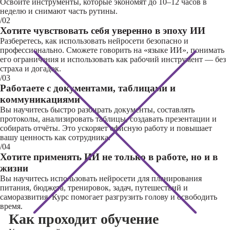
Освоите инструменты, которые экономят до 10–12 часов в
неделю и снимают часть рутины.
/02
Хотите чувствовать себя уверенно в эпоху ИИ
Разберетесь, как использовать нейросети безопасно и
профессионально. Сможете говорить на «языке ИИ», понимать
его ограничения и использовать как рабочий инструмент — без
страха и догадок.
/03
Работаете с документами, таблицами и
коммуникациями
Вы научитесь быстро разбирать документы, составлять
протоколы, анализировать таблицы, создавать презентации и
собирать отчёты. Это ускоряет офисную работу и повышает
вашу ценность как сотрудника.
/04
Хотите применять ИИ не только в работе, но и в
жизни
Вы научитесь использовать нейросети для планирования
питания, бюджета, тренировок, задач, путешествий и
саморазвития. Курс помогает разгрузить голову и освободить
время.
Как проходит обучение