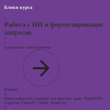
Блоки курса
Курсы создания
и продвижения
сайтов на Tilda
1
Работа с ИИ и формулирование
Курсы
запросов
контекстной
рекламы
1
1
Курсы
содержание и инструменты
продвижения в
социальных
сетях
Курсы
таргетированной
рекламы
Курсы
Изучите
продюсирования
1.
проектов
Какие нейросети подходят для офисных задач: YandexGPT,
GigaChat, ChatGPT, Claude, Perplexity
Курсы создания
2.