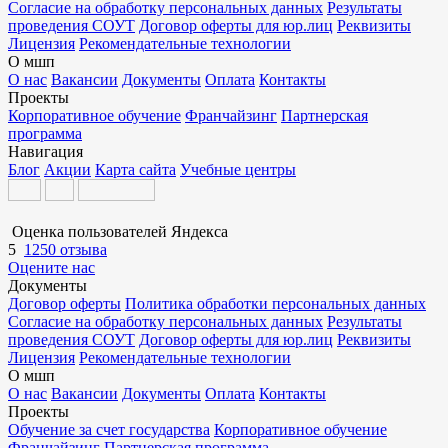
Согласие на обработку персональных данных
Результаты
проведения СОУТ
Договор оферты для юр.лиц
Реквизиты
Лицензия
Рекомендательные технологии
О мшп
О нас
Вакансии
Документы
Оплата
Контакты
Проекты
Корпоративное обучение
Франчайзинг
Партнерская
программа
Навигация
Блог
Акции
Карта сайта
Учебные центры
Оценка пользователей Яндекса
5
1250 отзыва
Оцените нас
Документы
Договор оферты
Политика обработки персональных данных
Согласие на обработку персональных данных
Результаты
проведения СОУТ
Договор оферты для юр.лиц
Реквизиты
Лицензия
Рекомендательные технологии
О мшп
О нас
Вакансии
Документы
Оплата
Контакты
Проекты
Обучение за счет государства
Корпоративное обучение
Франчайзинг
Партнерская программа