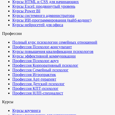
Курсы HTML и CSS для начинающих
Курсы Excel: продвинутый уровень
Курсы Power BI
Курсы системного администратора
Курсы ИИ-программирования (вайб-кодинг)
Курсы нейросетей для офиса
Профессии
Полный курс психологии семейных отношений
Профессия Психолог-консультант
Курсы повышения квалификации психологов
Курсы эффективной коммуникации
Профессия Психолог-коуч
Профессия Корпоративный психолог
Профессия Семейный психолог
Профессия Игропрактик
Профессия Арт-терапевт
Профессия Детский психолог
Профессия КПТ-психолог
Профессия НЛП-специалист
Курсы
Курсы коучинга