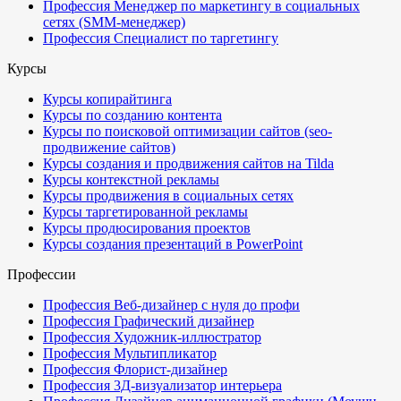
Профессия Менеджер по маркетингу в социальных
сетях (SMM-менеджер)
Профессия Специалист по таргетингу
Курсы
Курсы копирайтинга
Курсы по созданию контента
Курсы по поисковой оптимизации сайтов (seo-
продвижение сайтов)
Курсы создания и продвижения сайтов на Tilda
Курсы контекстной рекламы
Курсы продвижения в социальных сетях
Курсы таргетированной рекламы
Курсы продюсирования проектов
Курсы создания презентаций в PowerPoint
Профессии
Профессия Веб-дизайнер с нуля до профи
Профессия Графический дизайнер
Профессия Художник-иллюстратор
Профессия Мультипликатор
Профессия Флорист-дизайнер
Профессия 3Д-визуализатор интерьера