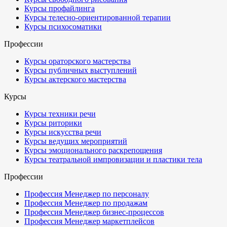
Курсы профайлинга
Курсы телесно-ориентированной терапии
Курсы психосоматики
Профессии
Курсы ораторского мастерства
Курсы публичных выступлений
Курсы актерского мастерства
Курсы
Курсы техники речи
Курсы риторики
Курсы искусства речи
Курсы ведущих мероприятий
Курсы эмоционального раскрепощения
Курсы театральной импровизации и пластики тела
Профессии
Профессия Менеджер по персоналу
Профессия Менеджер по продажам
Профессия Менеджер бизнес-процессов
Профессия Менеджер маркетплейсов