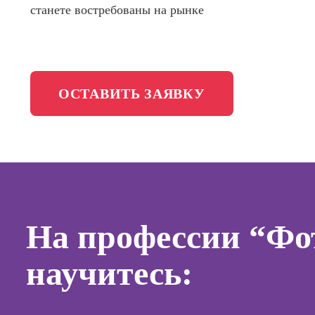
станете востребованы на рынке
менедж
Школа медиа
Профес
Специал
таргети
Онлайн-обучение
ОСТАВИТЬ ЗАЯВКУ
Курсы
Курсы
копирай
Курсы п
создан
контент
На профессии “Фо
Курсы п
поисков
научитесь:
оптими
сайтов (
продви
сайтов)