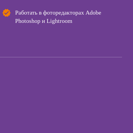
управляющего
ссия НЛП-
рестораном
лист
Работать в фоторедакторах Adobe
Курсы менеджера
Photoshop и Lightroom
Wildberries
ы
коучинга
Курсы
психологии
Курсы менеджера
ачинающих
Ozon
психологии
Курсы управления
ений
отделом продаж
ны и
ны
Курсы диспетчера-
логиста
детской
огии для
Курсы торговли
лей
криптовалютой
ческий
Курсы страхового
ЛП
агента