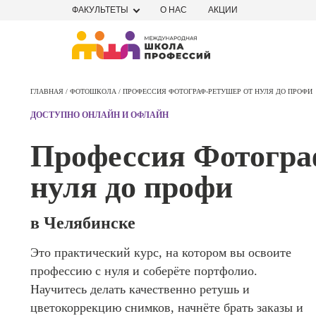
ФАКУЛЬТЕТЫ
О НАС
АКЦИИ
Профе
Школа маркетинга и рекламы
Профес
ГЛАВНАЯ /
ФОТОШКОЛА /
ПРОФЕССИЯ ФОТОГРАФ-РЕТУШЕР ОТ НУЛЯ ДО ПРОФИ
Школа дизайна
Специал
ДОСТУПНО ОНЛАЙН И ОФЛАЙН
поисков
Школа нейросетей и
оптими
Профессия Фотогра
сайтов (
программирования
продви
нуля до профи
сайтов)
Школа психологии
Профес
Интерне
в Челябинске
Школа актерского мастерства
маркето
Это практический курс, на котором вы освоите
Профес
Школа бизнеса и управления
профессию с нуля и соберёте портфолио.
Менедж
маркети
Научитесь делать качественно ретушь и
Фотошкола
социал
цветокоррекцию снимков, начнёте брать заказы и
сетях (