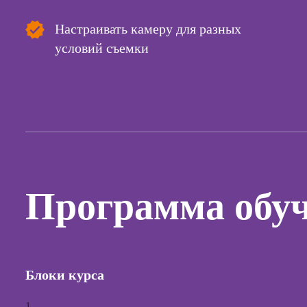
Курсы с
Настраивать камеру для разных
и прод
условий съемки
сайтов н
Курсы
контекс
реклам
Курсы
продви
социал
сетях
Программа обу
Курсы
таргети
реклам
Курсы
продюс
Блоки курса
проекто
Курсы с
1