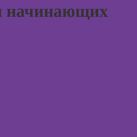
аций в
я начинающих
int
Курсы 
Курсы ИИ-
людьм
дизайна:
нейросети для
Курсы
работы и
практи
творчества
психол
совре
Курсы веб-
подхо
дизайна для
начинающих
Курсы
психол
Курсы
консул
Photoshop
Курсы Adobe
Illustrator
Курс
(Иллюстратор),
векторная
Курсы
графика
практи
психод
Курсы
графического
Курсы
дизайна