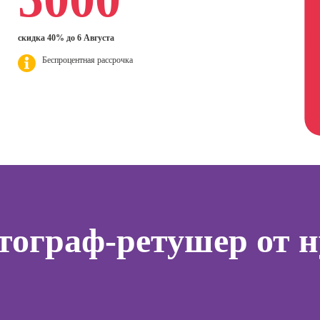
дизайнер
ер)
Профе
Курсы Excel:
Профессия 3Д-
Психол
сия
скидка 40% до 6 Августа
продвинутый
визуализатор
ист по
уровень
интерьера
Профе
Беспроцентная рассрочка
нгу
Корпо
Курсы Power BI
Профессия
психол
Дизайнер
Курсы системного
анимационной
Профе
администратора
графики
Семей
(Моушн-
психол
Курсы ИИ-
дизайнер)
программирования
тинга
Профе
(вайб-кодинг)
Профессия
Игропр
о
Ландшафтный
Курсы нейросетей
ию
Профес
дизайнер
для офиса
а
терапе
тограф-ретушер от н
Профессия
о
Профе
Дизайнер
ой
Детски
сайтов на Tilda
зации
Профе
seo-
Профессия
психол
жение
Коммерческий
диджитал-