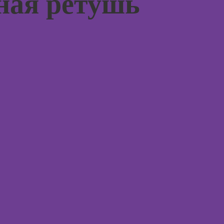
ная ретушь
(хоумстейджинг)
Курсы по
заработку на
перепродаже
квартир
(флиппинг)