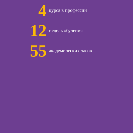
4
общения с
Курсы продаж для
курса в профессии
и
начинающих
12
Курсы техник
ческой
недель обучения
продаж
огии:
менные
Курсы по
55
ды
открытию бизнеса
академических часов
с нуля
огического
Курсы трейдинга
ьтирования
для начинающих
Курсы по
заработку на Ozon
ы
и Wildberries для
предпринимателей
Курсы риелтора
ческой
иагностики
Курсы менеджера
по работе с Авито