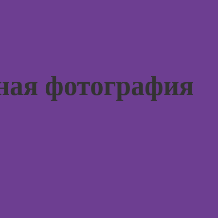
игроте
психол
игр
Курсы
Курсы 
психол
Курсы
менед
флористики для
персон
ная фотография
начинающих
Курсы
Курсы
продв
коммерческой
психол
флористики
Курсы
Курсы
диагно
ландшафтного
погран
дизайна
расстр
Курсы дизайна
Курсы 
интерьера
психол
Курсы
Курсы 
анимации
консул