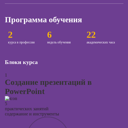
Курсы создания
и продвижения
Программа обучения
сайтов на Tilda
Курсы
2
6
22
контекстной
рекламы
курса в профессии
недель обучения
академических часа
Курсы
продвижения в
Блоки курса
социальных
сетях
1
Курсы
Создание презентаций в
таргетированной
PowerPoint
рекламы
Курсы
5
продюсирования
практических занятий
проектов
содержание и инструменты
Курсы создания