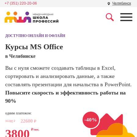
+7 (351) 220-20-06
Челябинск
Профессии
Школа маркетинга и
рекламы
ДОСТУПНО ОНЛАЙН И ОФЛАЙН
Профессия
Специалист по
Курсы MS Office
Школа дизайна
поисковой
в Челябинске
оптимизации
сайтов (seo-
Школа нейросетей и
Вы с нуля сможете создавать таблицы в Excel,
продвижение
программирования
сайтов)
сортировать и анализировать данные, а также
составлять презентации для начальства в PowerPoint.
Школа психологии
Профессия
Повысите скорость и эффективность работы на
Интернет-
маркетолог
90%
Школа актерского
мастерства
Профессия
одним платежом:
Менеджер по
-40%
22600
маркетингу в
37700
₽
₽
Школа бизнеса и
социальных
3800
₽/мес.
управления
сетях (SMM-