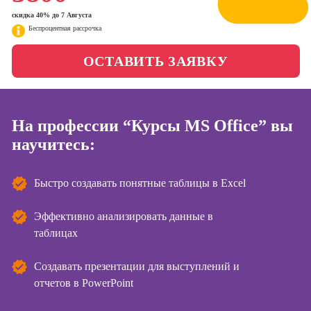
менеджер)
скидка 40% до 7 Августа
Фотошкола
Беспроцентная рассрочка
Профессия
Специалист по
Школа медиа
ОСТАВИТЬ ЗАЯВКУ
таргетингу
Курсы
Онлайн-обучение
На профессии “Курсы MS Office” вы
научитесь:
Курсы
копирайтинга
Быстро создавать понятные таблицы в Excel
Курсы по
созданию
контента
Эффективно анализировать данные в
таблицах
Курсы по
поисковой
оптимизации
Создавать презентации для выступлений и
сайтов (seo-
отчетов в PowerPoint
продвижение
сайтов)