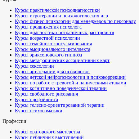
Курсы практической психодиагностики
Курсы игротерапии и психологических игр
Курсы бизнес-психологии для менеджеров по персоналу
Курсы продвижения психолога
Курсы диагностики пограничных расстройств
Курсы возрастной психологии
Курсы семейного консультирования
Курсы эмоционального интеллекта
Курсы эриксоновского гипноза
Курсы метафорических ассоциативных карт
Курсы сексологии
Курсы арт-терапии для психологов
Курсы детской нейропсихологии и психокоррекции
Курсы по работе с тревогой и паническими атаками
Курсы когнитивно-поведенческой терапии
Курсы свободного рисования
Курсы профайлинга
Курсы телесно-ориентированной терапии
Курсы психосоматики
Профессии
Курсы ораторского мастерства
Курсы публичных выступлений