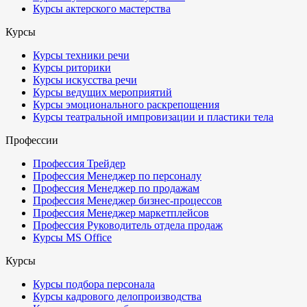
Курсы актерского мастерства
Курсы
Курсы техники речи
Курсы риторики
Курсы искусства речи
Курсы ведущих мероприятий
Курсы эмоционального раскрепощения
Курсы театральной импровизации и пластики тела
Профессии
Профессия Трейдер
Профессия Менеджер по персоналу
Профессия Менеджер по продажам
Профессия Менеджер бизнес-процессов
Профессия Менеджер маркетплейсов
Профессия Руководитель отдела продаж
Курсы MS Office
Курсы
Курсы подбора персонала
Курсы кадрового делопроизводства