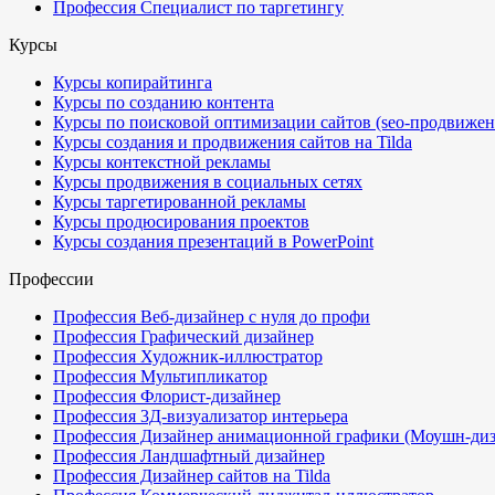
Профессия Специалист по таргетингу
Курсы
Курсы копирайтинга
Курсы по созданию контента
Курсы по поисковой оптимизации сайтов (seo-продвижен
Курсы создания и продвижения сайтов на Tilda
Курсы контекстной рекламы
Курсы продвижения в социальных сетях
Курсы таргетированной рекламы
Курсы продюсирования проектов
Курсы создания презентаций в PowerPoint
Профессии
Профессия Веб-дизайнер с нуля до профи
Профессия Графический дизайнер
Профессия Художник-иллюстратор
Профессия Мультипликатор
Профессия Флорист-дизайнер
Профессия 3Д-визуализатор интерьера
Профессия Дизайнер анимационной графики (Моушн-диз
Профессия Ландшафтный дизайнер
Профессия Дизайнер сайтов на Tilda