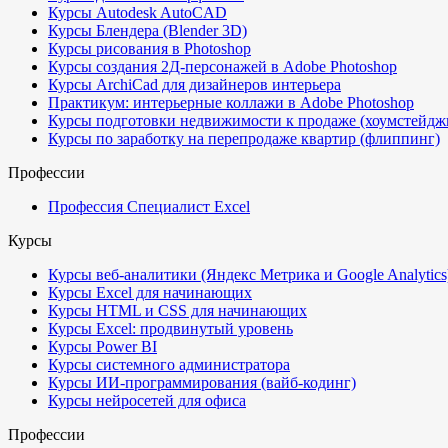
Курсы Autodesk AutoCAD
Курсы Блендера (Blender 3D)
Курсы рисования в Photoshop
Курсы создания 2Д-персонажей в Adobe Photoshop
Курсы ArchiCad для дизайнеров интерьера
Практикум: интерьерные коллажи в Adobe Photoshop
Курсы подготовки недвижимости к продаже (хоумстейдж
Курсы по заработку на перепродаже квартир (флиппинг)
Профессии
Профессия Специалист Excel
Курсы
Курсы веб-аналитики (Яндекс Метрика и Google Analytics
Курсы Excel для начинающих
Курсы HTML и CSS для начинающих
Курсы Excel: продвинутый уровень
Курсы Power BI
Курсы системного администратора
Курсы ИИ-программирования (вайб-кодинг)
Курсы нейросетей для офиса
Профессии