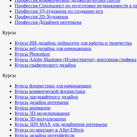
Профессия Коммерческий диджитал-иллюстратор
Профессия Специалист по подготовке недвижимости к п
Профессия 3Д-художник по созданию игр
Профессия 2D-Художник
Профессия Дизайнер интерьера
Курсы
Курсы ИИ-дизайна: нейросети для работы и творчества
Курсы веб-дизайна для начинающих
Курсы Photoshop
Курсы Adobe Illustrator (Иллюстратор), векторная графика
Курсы графического дизайна
Курсы
Курсы флористики для начинающих
Курсы коммерческой флористики
Курсы ландшафтного дизайна
Курсы дизайна интерьера
Курсы анимации
Курсы 3D-моделирования
Курсы 3D-визуализации
Курсы 3DS MAX для дизайнеров интерьера
Курсы по монтажу в After Effects
Курсы дизайна интерфейсов