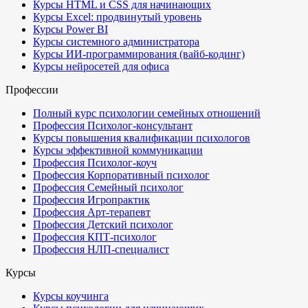
Курсы HTML и CSS для начинающих
Курсы Excel: продвинутый уровень
Курсы Power BI
Курсы системного администратора
Курсы ИИ-программирования (вайб-кодинг)
Курсы нейросетей для офиса
Профессии
Полный курс психологии семейных отношений
Профессия Психолог-консультант
Курсы повышения квалификации психологов
Курсы эффективной коммуникации
Профессия Психолог-коуч
Профессия Корпоративный психолог
Профессия Семейный психолог
Профессия Игропрактик
Профессия Арт-терапевт
Профессия Детский психолог
Профессия КПТ-психолог
Профессия НЛП-специалист
Курсы
Курсы коучинга