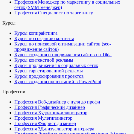
Профессия Менеджер по маркетингу в социальных
сетях (SMM-менеджер)
Профессия Специалист по таргетингу
Курсы
Курсы копирайтинга
Курсы по созданию контента
Курсы по поисковой оптимизации сайтов (seo-
продвижение сайтов)
Курсы создания и продвижения сайтов на Tilda
Курсы контекстной рекламы
Курсы продвижения в социальных сетях
Курсы таргетированной рекламы
Курсы продюсирования проектов
Курсы создания презентаций в PowerPoint
Профессии
Профессия Веб-дизайнер с нуля до профи
Профессия Графический дизайнер
Профессия Художник-иллюстратор
Профессия Мультипликатор
Профессия Флорист-дизайнер
Профессия 3Д-визуализатор интерьера