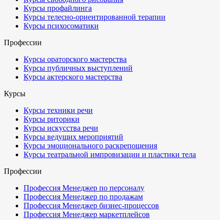
Курсы профайлинга
Курсы телесно-ориентированной терапии
Курсы психосоматики
Профессии
Курсы ораторского мастерства
Курсы публичных выступлений
Курсы актерского мастерства
Курсы
Курсы техники речи
Курсы риторики
Курсы искусства речи
Курсы ведущих мероприятий
Курсы эмоционального раскрепощения
Курсы театральной импровизации и пластики тела
Профессии
Профессия Менеджер по персоналу
Профессия Менеджер по продажам
Профессия Менеджер бизнес-процессов
Профессия Менеджер маркетплейсов