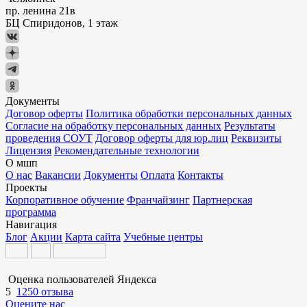
пр. ленина 21в
БЦ Спиридонов, 1 этаж
Документы
Договор оферты
Политика обработки персональных данных
Согласие на обработку персональных данных
Результаты
проведения СОУТ
Договор оферты для юр.лиц
Реквизиты
Лицензия
Рекомендательные технологии
О мшп
О нас
Вакансии
Документы
Оплата
Контакты
Проекты
Корпоративное обучение
Франчайзинг
Партнерская
программа
Навигация
Блог
Акции
Карта сайта
Учебные центры
Оценка пользователей Яндекса
5
1250 отзыва
Оцените нас