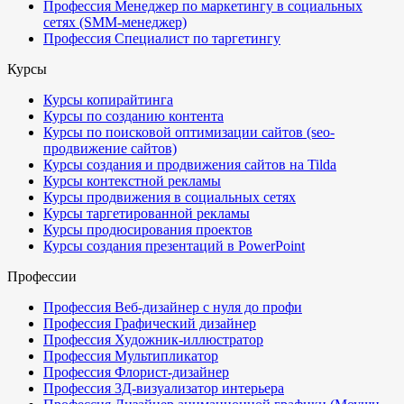
Профессия Менеджер по маркетингу в социальных
сетях (SMM-менеджер)
Профессия Специалист по таргетингу
Курсы
Курсы копирайтинга
Курсы по созданию контента
Курсы по поисковой оптимизации сайтов (seo-
продвижение сайтов)
Курсы создания и продвижения сайтов на Tilda
Курсы контекстной рекламы
Курсы продвижения в социальных сетях
Курсы таргетированной рекламы
Курсы продюсирования проектов
Курсы создания презентаций в PowerPoint
Профессии
Профессия Веб-дизайнер с нуля до профи
Профессия Графический дизайнер
Профессия Художник-иллюстратор
Профессия Мультипликатор
Профессия Флорист-дизайнер
Профессия 3Д-визуализатор интерьера