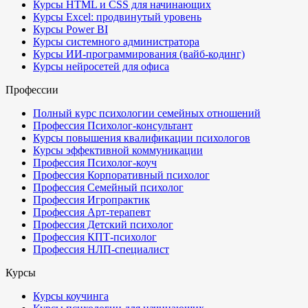
Курсы HTML и CSS для начинающих
Курсы Excel: продвинутый уровень
Курсы Power BI
Курсы системного администратора
Курсы ИИ-программирования (вайб-кодинг)
Курсы нейросетей для офиса
Профессии
Полный курс психологии семейных отношений
Профессия Психолог-консультант
Курсы повышения квалификации психологов
Курсы эффективной коммуникации
Профессия Психолог-коуч
Профессия Корпоративный психолог
Профессия Семейный психолог
Профессия Игропрактик
Профессия Арт-терапевт
Профессия Детский психолог
Профессия КПТ-психолог
Профессия НЛП-специалист
Курсы
Курсы коучинга