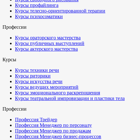
Курсы профайлинга
Курсы телесно-ориентированной терапии
Курсы психосоматики
Профессии
Курсы ораторского мастерства
Курсы публичных выступлений
Курсы актерского мастерства
Курсы
Курсы техники речи
Курсы риторики
Курсы искусства речи
Курсы ведущих мероприятий
Курсы эмоционального раскрепощения
Курсы театральной импровизации и пластики тела
Профессии
Профессия Трейдер
Профессия Менеджер по персоналу
Профессия Менеджер по продажам
Профессия Менеджер бизнес-процессов