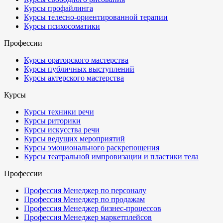
Курсы профайлинга
Курсы телесно-ориентированной терапии
Курсы психосоматики
Профессии
Курсы ораторского мастерства
Курсы публичных выступлений
Курсы актерского мастерства
Курсы
Курсы техники речи
Курсы риторики
Курсы искусства речи
Курсы ведущих мероприятий
Курсы эмоционального раскрепощения
Курсы театральной импровизации и пластики тела
Профессии
Профессия Менеджер по персоналу
Профессия Менеджер по продажам
Профессия Менеджер бизнес-процессов
Профессия Менеджер маркетплейсов