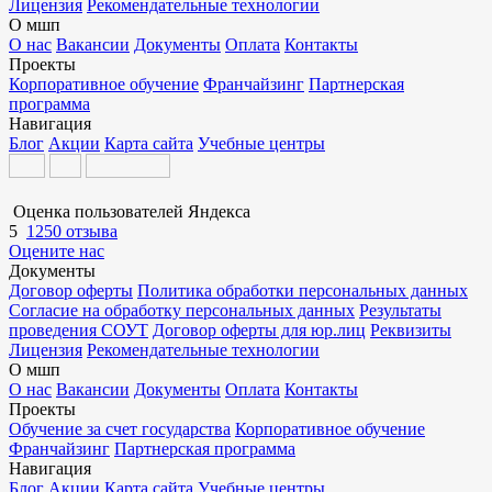
Лицензия
Рекомендательные технологии
О мшп
О нас
Вакансии
Документы
Оплата
Контакты
Проекты
Корпоративное обучение
Франчайзинг
Партнерская
программа
Навигация
Блог
Акции
Карта сайта
Учебные центры
Оценка пользователей Яндекса
5
1250 отзыва
Оцените нас
Документы
Договор оферты
Политика обработки персональных данных
Согласие на обработку персональных данных
Результаты
проведения СОУТ
Договор оферты для юр.лиц
Реквизиты
Лицензия
Рекомендательные технологии
О мшп
О нас
Вакансии
Документы
Оплата
Контакты
Проекты
Обучение за счет государства
Корпоративное обучение
Франчайзинг
Партнерская программа
Навигация
Блог
Акции
Карта сайта
Учебные центры