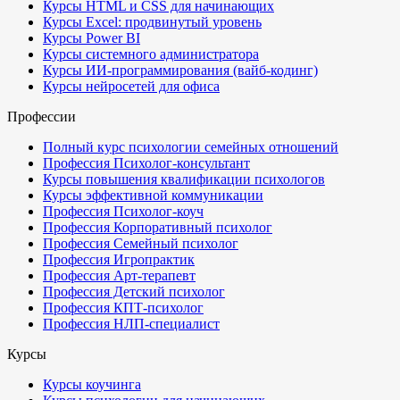
Курсы HTML и CSS для начинающих
Курсы Excel: продвинутый уровень
Курсы Power BI
Курсы системного администратора
Курсы ИИ-программирования (вайб-кодинг)
Курсы нейросетей для офиса
Профессии
Полный курс психологии семейных отношений
Профессия Психолог-консультант
Курсы повышения квалификации психологов
Курсы эффективной коммуникации
Профессия Психолог-коуч
Профессия Корпоративный психолог
Профессия Семейный психолог
Профессия Игропрактик
Профессия Арт-терапевт
Профессия Детский психолог
Профессия КПТ-психолог
Профессия НЛП-специалист
Курсы
Курсы коучинга