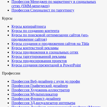
Профессия Менеджер по маркетингу в социальных
сетях (SMM-менеджер)
Профессия Специалист по таргетингу
Курсы
Курсы копирайтинга
Курсы по созданию контента
Курсы по поисковой оптимизации сайтов (seo-
продвижение сайтов)
Курсы создания и продвижения сайтов на Tilda
Курсы контекстной рекламы
Курсы продвижения в социальных сетях
Курсы таргетированной рекламы
Курсы продюсирования проектов
Курсы создания презентаций в PowerPoint
Профессии
Профессия Веб-дизайнер с нуля до профи
Профессия Графический дизайнер
Профессия Художник-иллюстратор
Профессия Мультипликатор
Профессия Флорист-дизайнер
Профессия 3Д-визуализатор интерьера