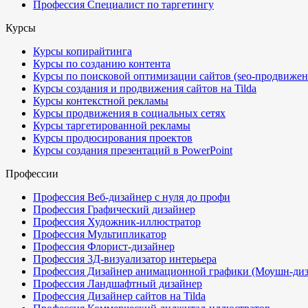
Профессия Специалист по таргетингу
Курсы
Курсы копирайтинга
Курсы по созданию контента
Курсы по поисковой оптимизации сайтов (seo-продвижен
Курсы создания и продвижения сайтов на Tilda
Курсы контекстной рекламы
Курсы продвижения в социальных сетях
Курсы таргетированной рекламы
Курсы продюсирования проектов
Курсы создания презентаций в PowerPoint
Профессии
Профессия Веб-дизайнер с нуля до профи
Профессия Графический дизайнер
Профессия Художник-иллюстратор
Профессия Мультипликатор
Профессия Флорист-дизайнер
Профессия 3Д-визуализатор интерьера
Профессия Дизайнер анимационной графики (Моушн-диз
Профессия Ландшафтный дизайнер
Профессия Дизайнер сайтов на Tilda