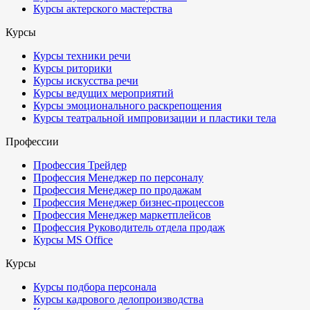
Курсы актерского мастерства
Курсы
Курсы техники речи
Курсы риторики
Курсы искусства речи
Курсы ведущих мероприятий
Курсы эмоционального раскрепощения
Курсы театральной импровизации и пластики тела
Профессии
Профессия Трейдер
Профессия Менеджер по персоналу
Профессия Менеджер по продажам
Профессия Менеджер бизнес-процессов
Профессия Менеджер маркетплейсов
Профессия Руководитель отдела продаж
Курсы MS Office
Курсы
Курсы подбора персонала
Курсы кадрового делопроизводства