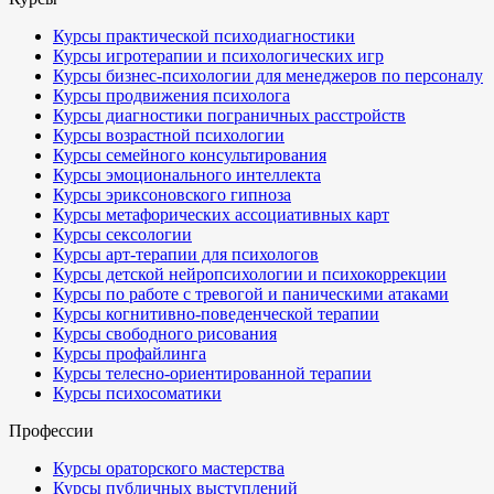
Курсы практической психодиагностики
Курсы игротерапии и психологических игр
Курсы бизнес-психологии для менеджеров по персоналу
Курсы продвижения психолога
Курсы диагностики пограничных расстройств
Курсы возрастной психологии
Курсы семейного консультирования
Курсы эмоционального интеллекта
Курсы эриксоновского гипноза
Курсы метафорических ассоциативных карт
Курсы сексологии
Курсы арт-терапии для психологов
Курсы детской нейропсихологии и психокоррекции
Курсы по работе с тревогой и паническими атаками
Курсы когнитивно-поведенческой терапии
Курсы свободного рисования
Курсы профайлинга
Курсы телесно-ориентированной терапии
Курсы психосоматики
Профессии
Курсы ораторского мастерства
Курсы публичных выступлений