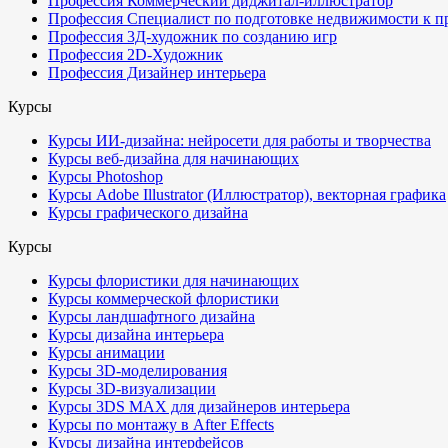
Профессия Коммерческий диджитал-иллюстратор
Профессия Специалист по подготовке недвижимости к п
Профессия 3Д-художник по созданию игр
Профессия 2D-Художник
Профессия Дизайнер интерьера
Курсы
Курсы ИИ-дизайна: нейросети для работы и творчества
Курсы веб-дизайна для начинающих
Курсы Photoshop
Курсы Adobe Illustrator (Иллюстратор), векторная графика
Курсы графического дизайна
Курсы
Курсы флористики для начинающих
Курсы коммерческой флористики
Курсы ландшафтного дизайна
Курсы дизайна интерьера
Курсы анимации
Курсы 3D-моделирования
Курсы 3D-визуализации
Курсы 3DS MAX для дизайнеров интерьера
Курсы по монтажу в After Effects
Курсы дизайна интерфейсов