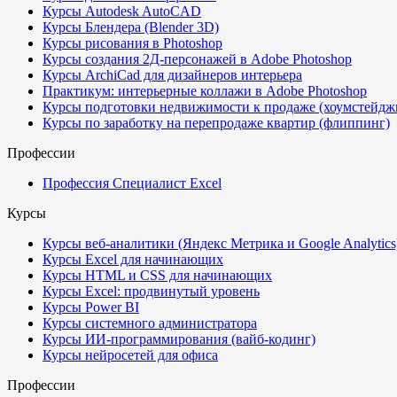
Курсы Autodesk AutoCAD
Курсы Блендера (Blender 3D)
Курсы рисования в Photoshop
Курсы создания 2Д-персонажей в Adobe Photoshop
Курсы ArchiCad для дизайнеров интерьера
Практикум: интерьерные коллажи в Adobe Photoshop
Курсы подготовки недвижимости к продаже (хоумстейдж
Курсы по заработку на перепродаже квартир (флиппинг)
Профессии
Профессия Специалист Excel
Курсы
Курсы веб-аналитики (Яндекс Метрика и Google Analytics
Курсы Excel для начинающих
Курсы HTML и CSS для начинающих
Курсы Excel: продвинутый уровень
Курсы Power BI
Курсы системного администратора
Курсы ИИ-программирования (вайб-кодинг)
Курсы нейросетей для офиса
Профессии